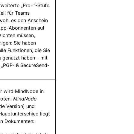
rweiterte „Pro+“-Stufe
iell für Teams
wohl es den Anschein
app-Abonnenten auf
zichten müssen,
higen: Sie haben
alle Funktionen, die Sie
g genutzt haben – mit
 „PGP- & SecureSend-
 wird MindNode in
boten:
MindNode
de Version) und
Hauptunterschied liegt
on Dokumenten: