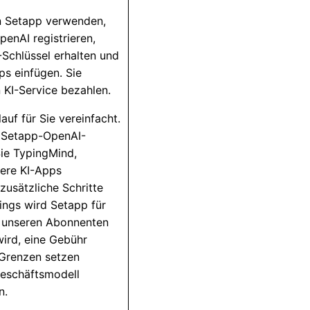
n Setapp verwenden,
penAI registrieren,
Schlüssel erhalten und
ps einfügen. Sie
 KI-Service bezahlen.
auf für Sie vereinfacht.
n Setapp-OpenAI-
Sie TypingMind,
dere KI-Apps
zusätzliche Schritte
ings wird Setapp für
n unseren Abonnenten
ird, eine Gebühr
 Grenzen setzen
eschäftsmodell
n.