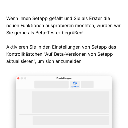
Einschränkungen in Setapp-Apps
Wenn Ihnen Setapp gefällt und Sie als Erster die
Apps, die nicht mehr in Setapp enthalten sind
neuen Funktionen ausprobieren möchten, würden wir
Sie gerne als Beta-Tester begrüßen!
Beta-Tester für Setapp werden
Aktivieren Sie in den Einstellungen von Setapp das
Setapp-Empfehlungsprogramm
Kontrollkästchen "Auf Beta-Versionen von Setapp
aktualisieren", um sich anzumelden.