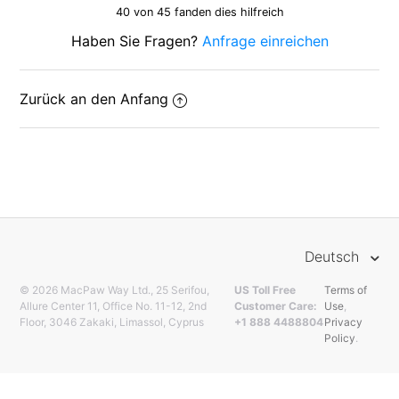
40 von 45 fanden dies hilfreich
Haben Sie Fragen?
Anfrage einreichen
Zurück an den Anfang
Deutsch
© 2026 MacPaw Way Ltd., 25 Serifou,
US Toll Free
Terms of
Allure Center 11, Office No. 11-12, 2nd
Customer Care:
Use
,
Floor, 3046 Zakaki, Limassol, Cyprus
+1 888 4488804
Privacy
Policy
.