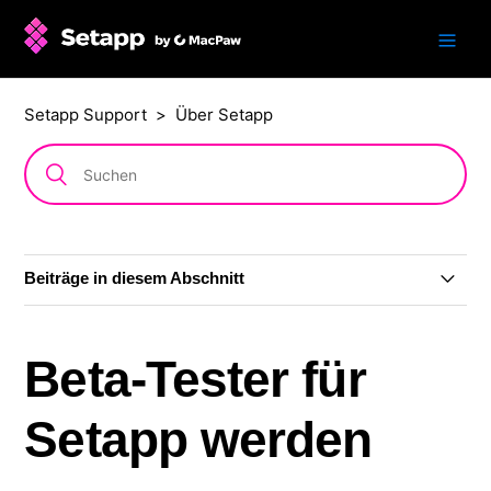
Setapp Support
Über Setapp
Beiträge in diesem Abschnitt
Was ist Setapp?
Beta-Tester für
Systemanforderungen von Setapp
Setapp werden
Ist Setapp im App Store erhältlich?