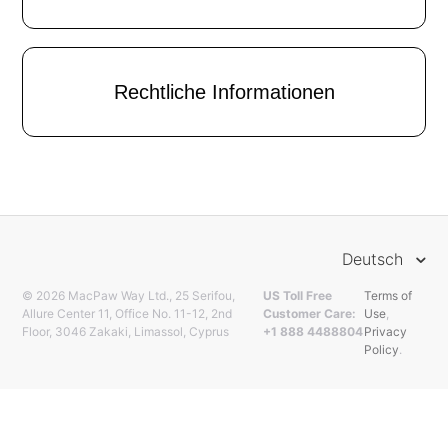
Rechtliche Informationen
Deutsch
© 2026 MacPaw Way Ltd., 25 Serifou,
US Toll Free
Terms of
Allure Center 11, Office No. 11-12, 2nd
Customer Care:
Use
,
Floor, 3046 Zakaki, Limassol, Cyprus
+1 888 4488804
Privacy
Policy
.