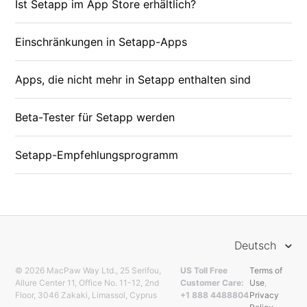
Ist Setapp im App Store erhältlich?
Einschränkungen in Setapp-Apps
Apps, die nicht mehr in Setapp enthalten sind
Beta-Tester für Setapp werden
Setapp-Empfehlungsprogramm
Deutsch
© 2026 MacPaw Way Ltd., 25 Serifou,
US Toll Free
Terms of
Allure Center 11, Office No. 11-12, 2nd
Customer Care:
Use
,
Floor, 3046 Zakaki, Limassol, Cyprus
+1 888 4488804
Privacy