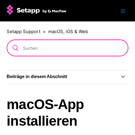
Setapp Support
macOS, iOS & Web
Beiträge in diesem Abschnitt
macOS-App installieren
macOS-App
Programme deinstallieren
installieren
Web-App aktivieren