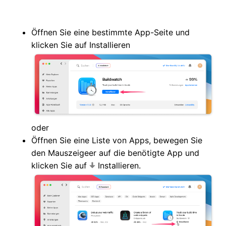
Bevor Sie beginnen, iOS-Apps zu verwenden …
Öffnen Sie eine bestimmte App-Seite und
Installieren und aktivieren Sie iOS-Apps
klicken Sie auf Installieren
Wurde die iOS-App erfolgreich aktiviert?
Warum sind einige Apps nur für iOS verfügbar?
Apps von separatem Abo auf Setapp-
oder
Mitgliedschaft umstellen
Öffnen Sie eine Liste von Apps, bewegen Sie
den Mauszeigeer auf die benötigte App und
klicken Sie auf
Installieren.