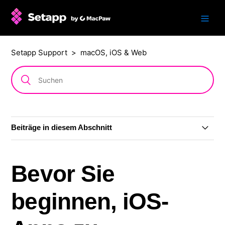
Setapp Support
macOS, iOS & Web
Beiträge in diesem Abschnitt
macOS-App installieren
Bevor Sie
Programme deinstallieren
beginnen, iOS-
Web-App aktivieren