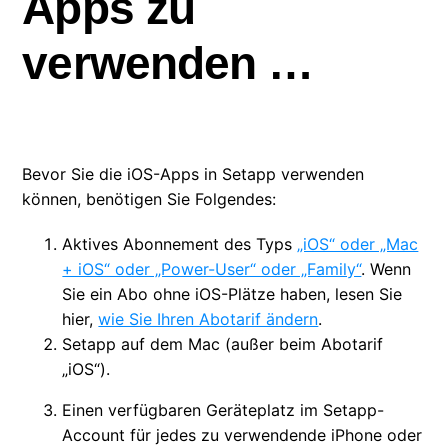
Apps zu
Bevor Sie beginnen, iOS-Apps zu verwenden …
verwenden …
Installieren und aktivieren Sie iOS-Apps
Wurde die iOS-App erfolgreich aktiviert?
Bevor Sie die iOS-Apps in Setapp verwenden
Warum sind einige Apps nur für iOS verfügbar?
können, benötigen Sie Folgendes:
Apps von separatem Abo auf Setapp-
Aktives Abonnement des Typs
„iOS“ oder „Mac
Mitgliedschaft umstellen
+ iOS“ oder „Power-User“ oder „Family“
. Wenn
Sie ein Abo ohne iOS-Plätze haben, lesen Sie
hier,
wie Sie Ihren Abotarif ändern
.
Setapp auf dem Mac (außer beim Abotarif
„iOS“).
Einen verfügbaren Geräteplatz im Setapp-
Account für jedes zu verwendende iPhone oder