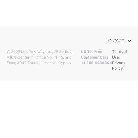
Deutsch
© 2026 MacPaw Way Ltd., 25 Serifou,
US Toll Free
Terms of
Allure Center 11, Office No. 11-12, 2nd
Customer Care:
Use
,
Floor, 3046 Zakaki, Limassol, Cyprus
+1 888 4488804
Privacy
Policy
.