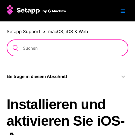
Setapp Support
macOS, iOS & Web
Beiträge in diesem Abschnitt
macOS-App installieren
Installieren und
Programme deinstallieren
aktivieren Sie iOS-
Web-App aktivieren