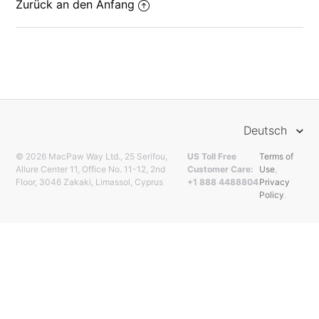
Zurück an den Anfang
Deutsch
© 2026 MacPaw Way Ltd., 25 Serifou,
US Toll Free
Terms of
Allure Center 11, Office No. 11-12, 2nd
Customer Care:
Use
,
Floor, 3046 Zakaki, Limassol, Cyprus
+1 888 4488804
Privacy
Policy
.