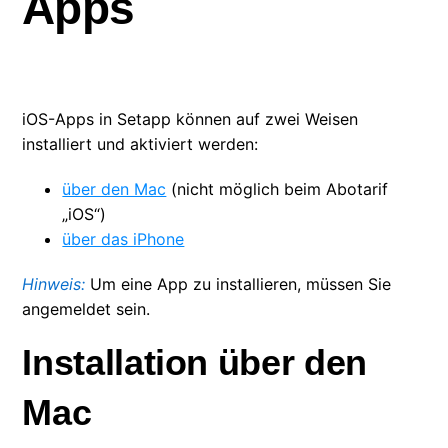
Apps
Bevor Sie beginnen, iOS-Apps zu verwenden …
Installieren und aktivieren Sie iOS-Apps
iOS-Apps in Setapp können auf zwei Weisen
Wurde die iOS-App erfolgreich aktiviert?
installiert und aktiviert werden:
Warum sind einige Apps nur für iOS verfügbar?
über den Mac
(nicht möglich beim Abotarif
„iOS“)
Apps von separatem Abo auf Setapp-
über das iPhone
Mitgliedschaft umstellen
Hinweis:
Um eine App zu installieren, müssen Sie
angemeldet sein.
Installation über den
Mac