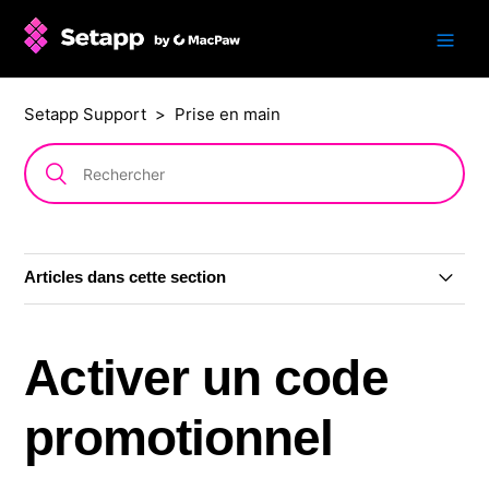
Setapp Support
Prise en main
Articles dans cette section
Présentation vidéo de Setapp en 5 minutes
Activer un code
Créer un compte Setapp
promotionnel
Période d'essai gratuite