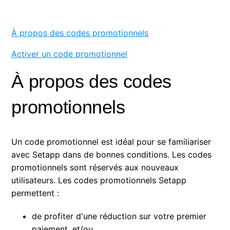
Installer l'application Setapp pour ordinateur
À propos des codes promotionnels
Découvrir des applications Setapp
Activer un code promotionnel
Activer une carte cadeau
À propos des codes
Activer un code promotionnel
promotionnels
Désinstaller Setapp et les applications
Un code promotionnel est idéal pour se familiariser
avec Setapp dans de bonnes conditions. Les codes
promotionnels sont réservés aux nouveaux
utilisateurs. Les codes promotionnels Setapp
permettent :
de profiter d'une réduction sur votre premier
paiement, et/ou