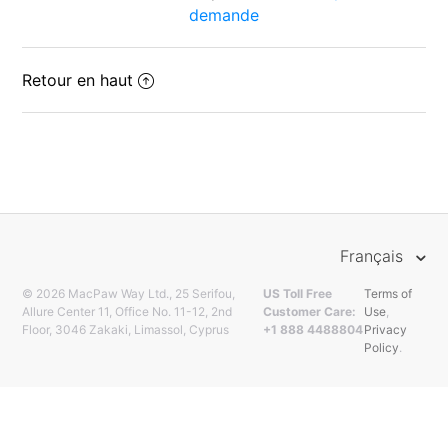
demande
Retour en haut
Français
© 2026 MacPaw Way Ltd., 25 Serifou,
US Toll Free
Terms of
Allure Center 11, Office No. 11-12, 2nd
Customer Care:
Use
,
Floor, 3046 Zakaki, Limassol, Cyprus
+1 888 4488804
Privacy
Policy
.