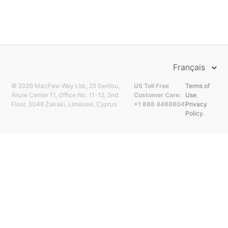
Français
© 2026 MacPaw Way Ltd., 25 Serifou,
US Toll Free
Terms of
Allure Center 11, Office No. 11-12, 2nd
Customer Care:
Use
,
Floor, 3046 Zakaki, Limassol, Cyprus
+1 888 4488804
Privacy
Policy
.