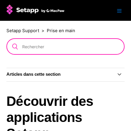
Setapp Support
Prise en main
Articles dans cette section
Présentation vidéo de Setapp en 5 minutes
Découvrir des
Créer un compte Setapp
applications
Période d'essai gratuite