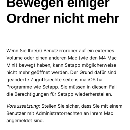
Bewegen einiger
Ukraine sicher?
Ordner nicht mehr
Respektieren Empfehlungen die Privatsphäre?
Wo speichert Setapp seine Dateien?
Wie kontaktiere ich das Setapp-Team?
Wenn Sie Ihre(n) Benutzerordner auf ein externes
Volume oder einen anderen Mac (wie den M4 Mac
Mini) bewegt haben, kann Setapp möglicherweise
Frage zu einer bestimmten App? Wer ist
nicht mehr geöffnet werden. Der Grund dafür sind
zuständig?
geänderte Zugriffsrechte seitens macOS für
Programme wie Setapp. Sie müssen in diesem Fall
Berechtigungsfehler in Setapp beheben
die Berechtigungen für Setapp wiederherstellen.
Setapp funktioniert nach dem Bewegen einiger
Voraussetzung:
Stellen Sie sicher, dass Sie mit einem
Ordner nicht mehr
Benutzer mit Administratorrechten an Ihrem Mac
angemeldet sind.
Ich bin Entwickler. Wie bewerbe ich mich?