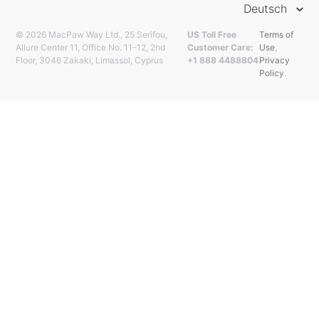
Deutsch
© 2026 MacPaw Way Ltd., 25 Serifou,
US Toll Free
Terms of
Allure Center 11, Office No. 11-12, 2nd
Customer Care:
Use
,
Floor, 3046 Zakaki, Limassol, Cyprus
+1 888 4488804
Privacy
Policy
.