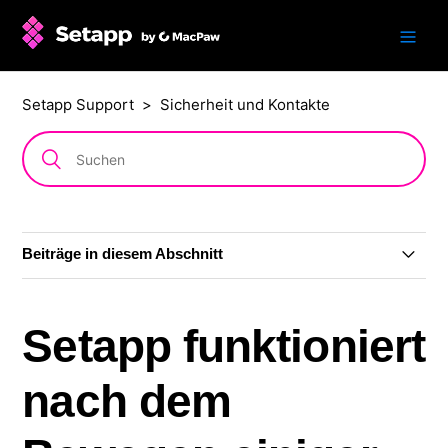
Setapp Support
Sicherheit und Kontakte
Beiträge in diesem Abschnitt
Setapp Mobile wird eingestellt
Setapp funktioniert
Sind die Programme in Setapp für meinen Mac
unbedenklich?
nach dem
Ist Setapp trotz des russischen Angriffs auf die