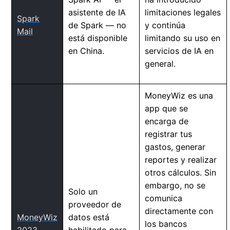
asistente de IA
limitaciones legales
Spark
de Spark — no
y continúa
Mail
está disponible
limitando su uso en
en China.
servicios de IA en
general.
MoneyWiz es una
app que se
encarga de
registrar tus
gastos, generar
reportes y realizar
otros cálculos. Sin
embargo, no se
Solo un
comunica
proveedor de
directamente con
MoneyWiz
datos está
los bancos
2023
habilitado para