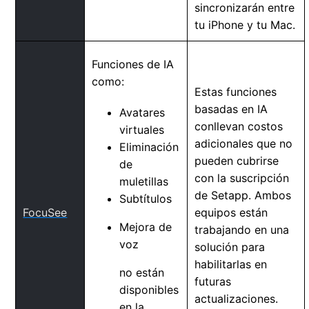
sincronizarán entre
tu iPhone y tu Mac.
Funciones de IA
como:
Estas funciones
basadas en IA
Avatares
conllevan costos
virtuales
adicionales que no
Eliminación
pueden cubrirse
de
con la suscripción
muletillas
de Setapp. Ambos
Subtítulos
FocuSee
equipos están
Mejora de
trabajando en una
voz
solución para
habilitarlas en
no están
futuras
disponibles
actualizaciones.
en la