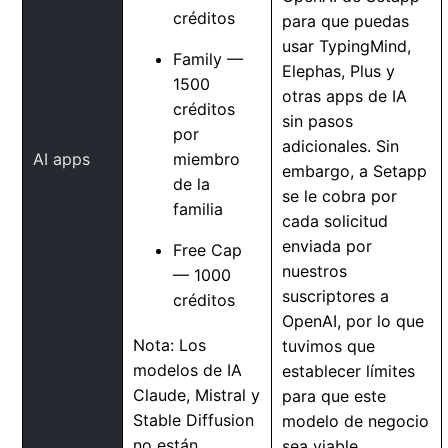
créditos
para que puedas
usar TypingMind,
Family —
Elephas, Plus y
1500
otras apps de IA
créditos
sin pasos
por
adicionales. Sin
AI apps
miembro
embargo, a Setapp
de la
se le cobra por
familia
cada solicitud
enviada por
Free Cap
nuestros
— 1000
suscriptores a
créditos
OpenAI, por lo que
Nota: Los
tuvimos que
modelos de IA
establecer límites
Claude, Mistral y
para que este
Stable Diffusion
modelo de negocio
no están
sea viable.