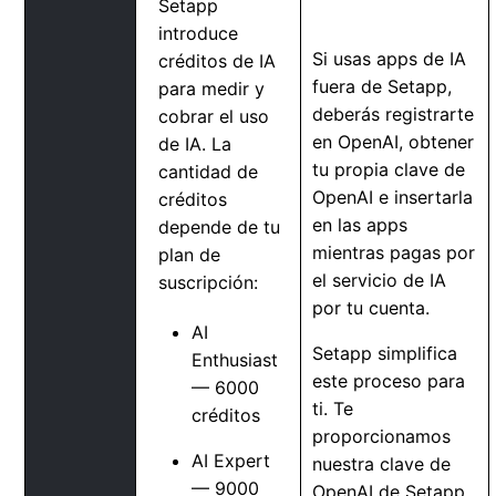
Setapp
introduce
Si usas apps de IA
créditos de IA
fuera de Setapp,
para medir y
deberás registrarte
cobrar el uso
en OpenAI, obtener
de IA. La
tu propia clave de
cantidad de
OpenAI e insertarla
créditos
en las apps
depende de tu
mientras pagas por
plan de
el servicio de IA
suscripción:
por tu cuenta.
AI
Setapp simplifica
Enthusiast
este proceso para
— 6000
ti. Te
créditos
proporcionamos
AI Expert
nuestra clave de
— 9000
OpenAI de Setapp