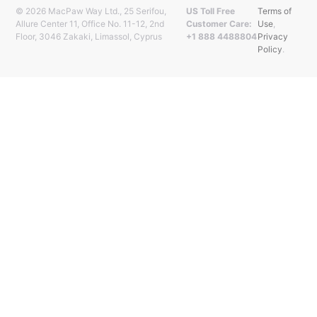
© 2026 MacPaw Way Ltd., 25 Serifou,
US Toll Free
Terms of
Allure Center 11, Office No. 11-12, 2nd
Customer Care:
Use
,
Floor, 3046 Zakaki, Limassol, Cyprus
+1 888 4488804
Privacy
Policy
.