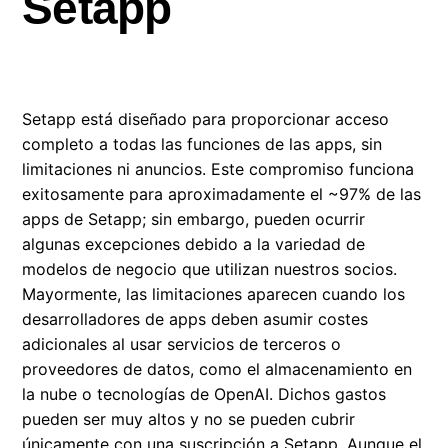
Setapp
Limitaciones en las apps de Setapp
Apps retiradas de Setapp
Setapp está diseñado para proporcionar acceso
Cómo convertirse en beta tester en Setapp
completo a todas las funciones de las apps, sin
limitaciones ni anuncios. Este compromiso funciona
Programa de referidos de Setapp
exitosamente para aproximadamente el ~97% de las
apps de Setapp; sin embargo, pueden ocurrir
algunas excepciones debido a la variedad de
modelos de negocio que utilizan nuestros socios.
Mayormente, las limitaciones aparecen cuando los
desarrolladores de apps deben asumir costes
adicionales al usar servicios de terceros o
proveedores de datos, como el almacenamiento en
la nube o tecnologías de OpenAI. Dichos gastos
pueden ser muy altos y no se pueden cubrir
únicamente con una suscripción a Setapp. Aunque el