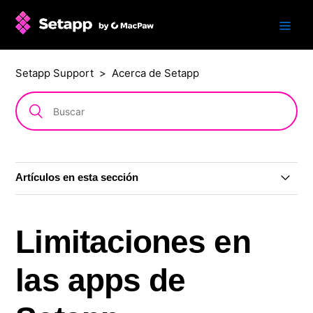
Setapp Support
Acerca de Setapp
Artículos en esta sección
¿Qué es Setapp?
Limitaciones en
Requisitos del sistema de Setapp
las apps de
¿Está Setapp disponible en el App Store?