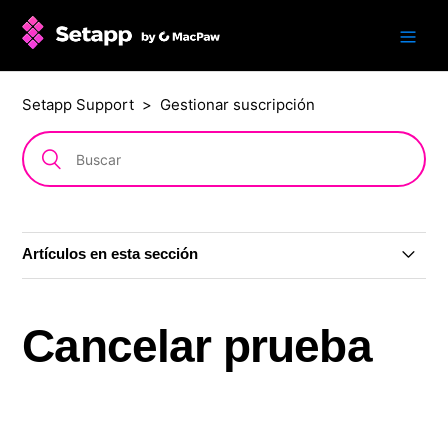
Setapp Support
Gestionar suscripción
Artículos en esta sección
Cambiar el plan de suscripción o el período de
facturación
Cancelar prueba
Período de gracia
Cancelar suscripción