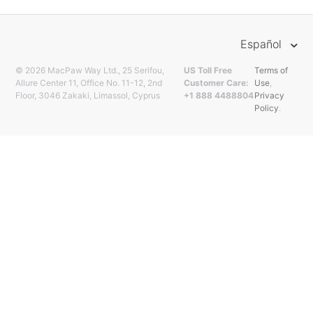
Español
© 2026 MacPaw Way Ltd., 25 Serifou,
US Toll Free
Terms of
Allure Center 11, Office No. 11-12, 2nd
Customer Care:
Use
,
Floor, 3046 Zakaki, Limassol, Cyprus
+1 888 4488804
Privacy
Policy
.