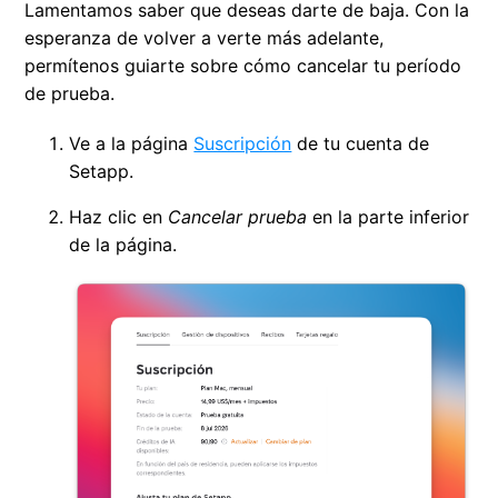
Lamentamos saber que deseas darte de baja. Con la
esperanza de volver a verte más adelante,
Cancelar prueba
permítenos guiarte sobre cómo cancelar tu período
de prueba.
Renovar suscripción
Ve a la página
Suscripción
de tu cuenta de
¿Puedo usar mi suscripción en otro Mac?
Setapp.
Haz clic en
Cancelar prueba
en la parte inferior
¿Puedo suspender temporalmente mi suscripción?
de la página.