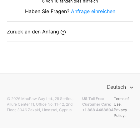
6 von 10 fanden dies hilfreich
Haben Sie Fragen?
Anfrage einreichen
Zurück an den Anfang
Deutsch
© 2026 MacPaw Way Ltd., 25 Serifou,
US Toll Free
Terms of
Allure Center 11, Office No. 11-12, 2nd
Customer Care:
Use
,
Floor, 3046 Zakaki, Limassol, Cyprus
+1 888 4488804
Privacy
Policy
.