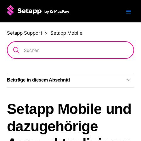
Setapp Support
Setapp Mobile
Beiträge in diesem Abschnitt
Über Setapp Mobile
Setapp Mobile und
Setapp Mobile Abotarife
dazugehörige
Setapp Mobile installieren