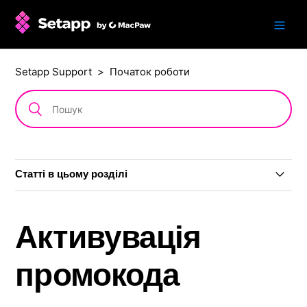
Setapp Support
Початок роботи
Статті в цьому розділi
Setapp за 5 хвилин
Активувація
Реєстрація в Setapp
промокода
Безкоштовний пробний період