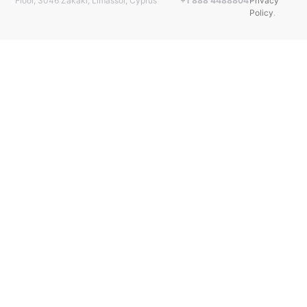
Floor, 3046 Zakaki, Limassol, Cyprus
+1 888 4488804
Privacy
Policy
.