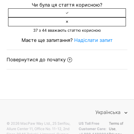
Чи була ця стаття корисною?
37 з 44 вважають статтю корисною
Маєте ще запитання?
Надіслати запит
Повернутися до початку
Українська
© 2026 MacPaw Way Ltd., 25 Serifou,
US Toll Free
Terms of
Allure Center 11, Office No. 11-12, 2nd
Customer Care:
Use
,