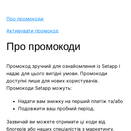
Установлення десктопної програми Setapp
Про промокоди
Пошук програм у Setapp
Активувати промокод
Активація подарункової картки
Про промокоди
Активувація промокода
Промокод зручний для ознайомлення із Setapp і
Видалення десктопної програми Setapp
надає для цього вигідні умови. Промокоди
доступні лише для нових користувачів.
Промокоди Setapp можуть:
Надати вам знижку на перший платіж та/або
Подовжити ваш пробний період.
Зазвичай ви можете отримати ці коди від
блогерів або наших спеціалістів з маркетингу.