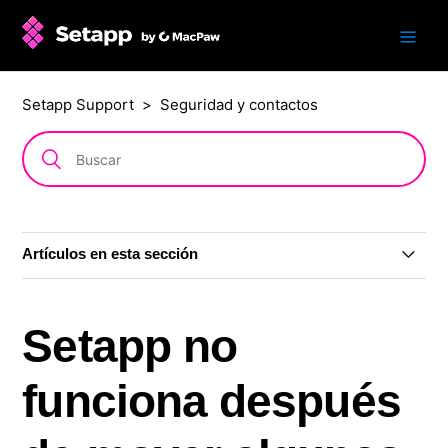
Setapp Support
Seguridad y contactos
Artículos en esta sección
Fin de Setapp Mobile
Setapp no
¿Son seguras las apps de Setapp?
funciona después
¿Es seguro Setapp durante la agresión rusa contra
Ucrania?