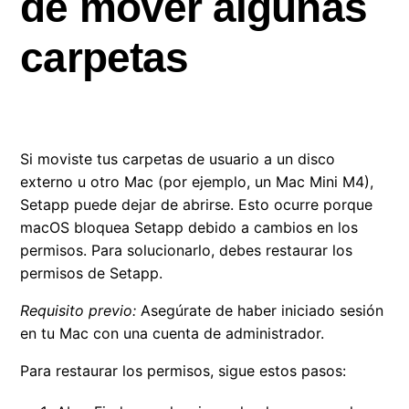
de mover algunas
¿Las recomendaciones respetan la privacidad?
carpetas
¿Dónde guarda Setapp sus archivos?
Cómo contactar con el equipo de Setapp
Si moviste tus carpetas de usuario a un disco
externo u otro Mac (por ejemplo, un Mac Mini M4),
¿Tienes una pregunta sobre una app específica?
Setapp puede dejar de abrirse. Esto ocurre porque
¿A quién contactar?
macOS bloquea Setapp debido a cambios en los
permisos. Para solucionarlo, debes restaurar los
Cómo corregir errores de permisos en Setapp
permisos de Setapp.
Setapp no funciona después de mover algunas
Requisito previo:
Asegúrate de haber iniciado sesión
carpetas
en tu Mac con una cuenta de administrador.
Para restaurar los permisos, sigue estos pasos:
Soy desarrollador de apps. ¿Cómo puedo unirme a
Setapp?