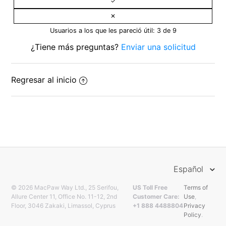
Usuarios a los que les pareció útil: 3 de 9
¿Tiene más preguntas?
Enviar una solicitud
Regresar al inicio
Español
© 2026 MacPaw Way Ltd., 25 Serifou,
US Toll Free
Terms of
Allure Center 11, Office No. 11-12, 2nd
Customer Care:
Use
,
Floor, 3046 Zakaki, Limassol, Cyprus
+1 888 4488804
Privacy
Policy
.